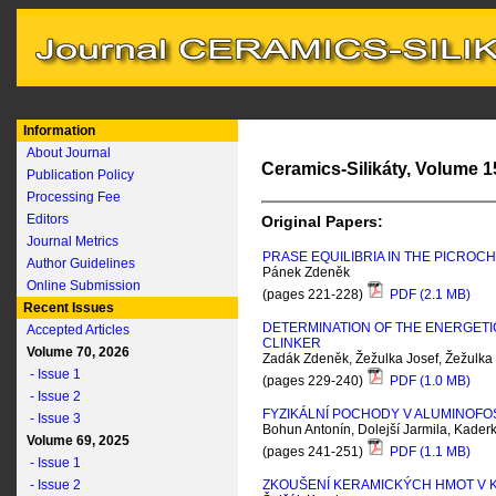
Information
About Journal
Ceramics-Silikáty, Volume 15
Publication Policy
Processing Fee
Editors
Original Papers:
Journal Metrics
PRASE EQUILIBRIA IN THE PICROC
Author Guidelines
Pánek Zdeněk
Online Submission
(pages 221-228)
PDF (2.1 MB)
Recent Issues
DETERMINATION OF THE ENERGETIC
Accepted Articles
CLINKER
Volume 70, 2026
Zadák Zdeněk, Žežulka Josef, Žežulka 
- Issue 1
(pages 229-240)
PDF (1.0 MB)
- Issue 2
FYZIKÁLNÍ POCHODY V ALUMINOF
- Issue 3
Bohun Antonín, Dolejší Jarmila, Kaderk
Volume 69, 2025
(pages 241-251)
PDF (1.1 MB)
- Issue 1
- Issue 2
ZKOUŠENÍ KERAMICKÝCH HMOT V 