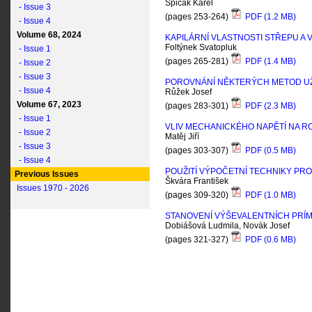
Špičák Karel
- Issue 3
(pages 253-264)
PDF (1.2 MB)
- Issue 4
Volume 68, 2024
KAPILÁRNÍ VLASTNOSTI STŘEPU A 
Foltýnek Svatopluk
- Issue 1
(pages 265-281)
PDF (1.4 MB)
- Issue 2
- Issue 3
POROVNÁNÍ NĚKTERÝCH METOD UŽÍ
- Issue 4
Růžek Josef
Volume 67, 2023
(pages 283-301)
PDF (2.3 MB)
- Issue 1
VLIV MECHANICKÉHO NAPĚTÍ NA R
- Issue 2
Matěj Jiří
- Issue 3
(pages 303-307)
PDF (0.5 MB)
- Issue 4
POUŽITÍ VÝPOČETNÍ TECHNIKY PR
Previous Issues
Škvára František
Issues 1970 - 2026
(pages 309-320)
PDF (1.0 MB)
STANOVENÍ VÝŠEVALENTNÍCH PRÍM
Dobiášová Ludmila, Novák Josef
(pages 321-327)
PDF (0.6 MB)