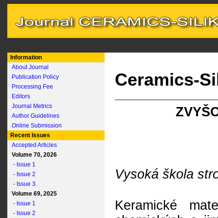
Information
About Journal
Ceramics-Si
Publication Policy
Processing Fee
Editors
Journal Metrics
ZVYŠO
Author Guidelines
Online Submission
Recent Issues
Accepted Articles
Volume 70, 2026
- Issue 1
Vysoká škola stro
- Issue 2
- Issue 3
Volume 69, 2025
Keramické mater
- Issue 1
- Issue 2