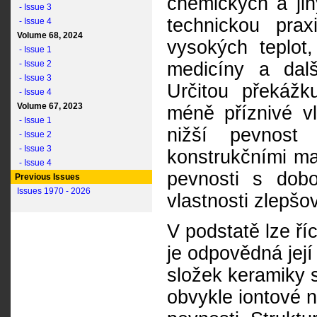
chemických a jin
- Issue 3
technickou prax
- Issue 4
Volume 68, 2024
vysokých teplot,
- Issue 1
- Issue 2
medicíny a dalš
- Issue 3
Určitou překážku
- Issue 4
Volume 67, 2023
méně příznivé vl
- Issue 1
nižší pevnos
- Issue 2
- Issue 3
konstrukčními mat
- Issue 4
pevnosti s dobo
Previous Issues
Issues 1970 - 2026
vlastnosti zlepšov
V podstatě lze ří
je odpovědná její
složek keramiky s
obvykle iontové 