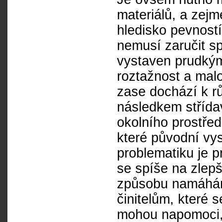
materiálů, a zej
hledisko pevnost
nemusí zaručit sp
vystaven prudkým
roztažnost a malo
zase dochází k r
následkem střída
okolního prostře
které původní vy
problematiku je 
se spíše na zlepš
způsobu namáhání
činitelům, které 
mohou napomoci, 