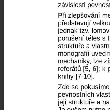
závislosti pevnost
Při zlepšování m
představují velko
jednak tzv. lomo
porušení těles s 
struktuře a vlast
monografií uveďm
mechaniky, lze zí
referátů [5, 6]; 
knihy [7-10].
Zde se pokusíme 
pevnostních vlas
její struktuře a 
Je ovšem nutno mít