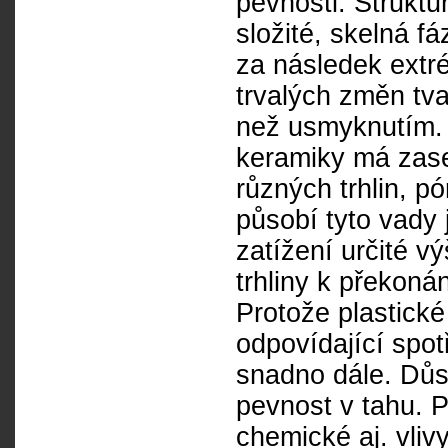
pevnosti. Struktu
složité, skelná 
za následek extr
trvalých změn tva
než usmyknutím. 
keramiky má zase
různých trhlin, pó
působí tyto vady 
zatížení určité v
trhliny k překoná
Protože plastické
odpovídající spotř
snadno dále. Důs
pevnost v tahu. Př
chemické aj. vliv