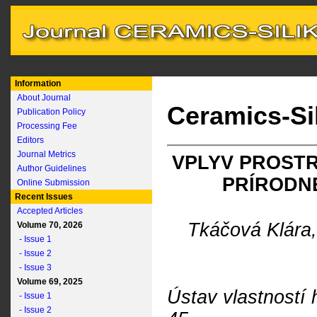
Information
About Journal
Ceramics-Si
Publication Policy
Processing Fee
Editors
Journal Metrics
VPLYV PROSTR
Author Guidelines
PRÍRODNE
Online Submission
Recent Issues
Accepted Articles
Tkáčová Klára
Volume 70, 2026
- Issue 1
- Issue 2
- Issue 3
Volume 69, 2025
Ústav vlastností
- Issue 1
- Issue 2