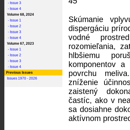
45
- Issue 3
- Issue 4
Volume 68, 2024
Skúmanie vplyv
- Issue 1
- Issue 2
dispergáciu príro
- Issue 3
vodné prostred
- Issue 4
Volume 67, 2023
rozomieľania, za
- Issue 1
hlbšiemu poru
- Issue 2
- Issue 3
komponentov a 
- Issue 4
povrchu meliva
Previous Issues
Issues 1970 - 2026
zníženie účinno
zaistený dokon
častíc, ako v ne
sa dosiahne dokon
aktívnom prostred