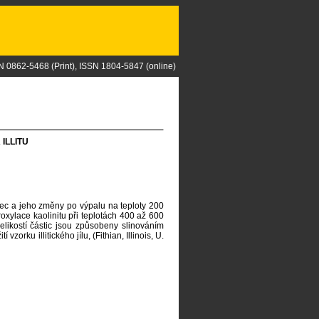
N 0862-5468 (Print), ISSN 1804-5847 (online)
ILLITU
dlec a jeho změny po výpalu na teploty 200
oxylace kaolinitu při teplotách 400 až 600
velikostí částic jsou způsobeny slinováním
rku illitického jílu, (Fithian, Illinois, U.