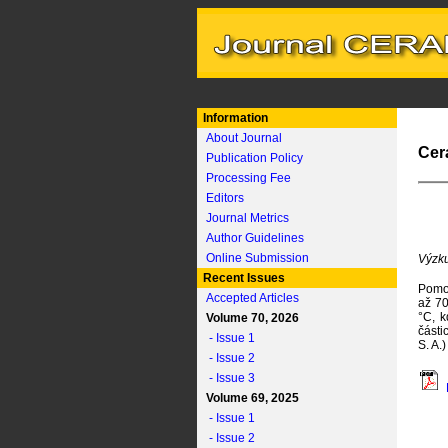
Information
About Journal
Cer
Publication Policy
Processing Fee
Editors
Journal Metrics
Author Guidelines
Online Submission
Výzku
Recent Issues
Pomoc
Accepted Articles
až 70
°C, k
Volume 70, 2026
části
- Issue 1
S. A.
- Issue 2
- Issue 3
Volume 69, 2025
- Issue 1
- Issue 2