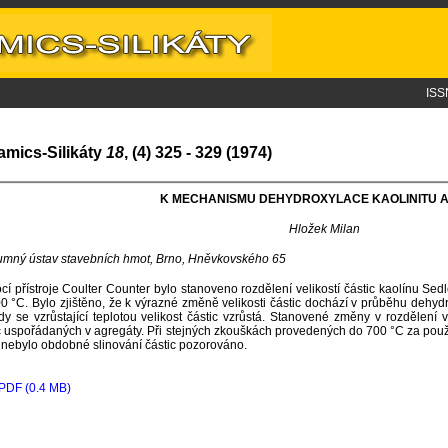
ISS
amics-Silikáty
18
, (4) 325 - 329 (1974)
K MECHANISMU DEHYDROXYLACE KAOLINITU A 
Hložek Milan
mný ústav stavebních hmot, Brno, Hněvkovského 65
í přístroje Coulter Counter bylo stanoveno rozdělení velikostí částic kaolínu Se
0 °C. Bylo zjištěno, že k výrazné změně velikosti částic dochází v průběhu dehydr
dy se vzrůstající teplotou velikost částic vzrůstá. Stanovené změny v rozdělení 
c uspořádaných v agregáty. Při stejných zkouškách provedených do 700 °C za použití vzo
) nebylo obdobné slinování částic pozorováno.
PDF (0.4 MB)