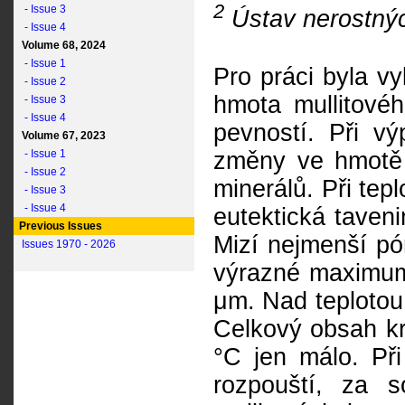
2
- Issue 3
Ústav nerostnýc
- Issue 4
Volume 68, 2024
- Issue 1
Pro práci byla v
- Issue 2
hmota mullitové
- Issue 3
- Issue 4
pevností. Při v
Volume 67, 2023
- Issue 1
změny ve hmotě 
- Issue 2
minerálů. Při tep
- Issue 3
- Issue 4
eutektická taven
Previous Issues
Mizí nejmenší pór
Issues 1970 - 2026
výrazné maximum 
μm. Nad teplotou 
Celkový obsah kr
°C jen málo. Př
rozpouští, za 