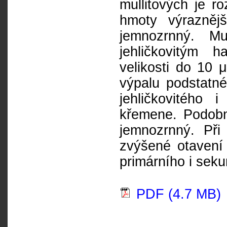
mullitových je r
hmoty výrazněj
jemnozrnný. Mu
jehličkovitým 
velikosti do 10 
výpalu podstatné
jehličkovitého
křemene. Podobn
jemnozrnný. Při
zvýšené otavení
primárního i seku
PDF (4.7 MB)