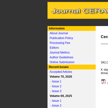
Information
About Journal
Cer
Publication Policy
Processing Fee
Editors
Journal Metrics
Author Guidelines
Online Submission
SKLO 
Recent Issues
K sta
Accepted Articles
dosaž
Volume 70, 2026
- Issue 1
- Issue 2
- Issue 3
Volume 69, 2025
- Issue 1
- Issue 2