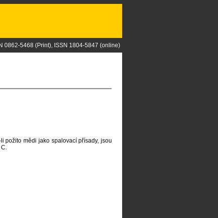
N 0862-5468 (Print), ISSN 1804-5847 (online)
i požito mědi jako spalovací přísady, jsou
 C.