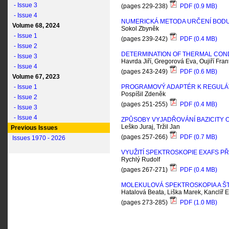
- Issue 3
(pages 229-238)
PDF (0.9 MB)
- Issue 4
NUMERICKÁ METODA URČENÍ BODU
Volume 68, 2024
Sokol Zbyněk
- Issue 1
(pages 239-242)
PDF (0.4 MB)
- Issue 2
DETERMINATION OF THERMAL COND
- Issue 3
Havrda Jiří, Gregorová Eva, Oujiří Fran
- Issue 4
(pages 243-249)
PDF (0.6 MB)
Volume 67, 2023
- Issue 1
PROGRAMOVÝ ADAPTÉR K REGULÁ
Pospíšil Zdeněk
- Issue 2
(pages 251-255)
PDF (0.4 MB)
- Issue 3
- Issue 4
ZPŮSOBY VYJADŘOVÁNÍ BAZICITY O
Leško Juraj, Tržil Jan
Previous Issues
(pages 257-266)
PDF (0.7 MB)
Issues 1970 - 2026
VYUŽITÍ SPEKTROSKOPIE EXAFS P
Rychlý Rudolf
(pages 267-271)
PDF (0.4 MB)
MOLEKULOVÁ SPEKTROSKOPIA A Š
Hatalová Beata, Liška Marek, Kanclíř
(pages 273-285)
PDF (1.0 MB)