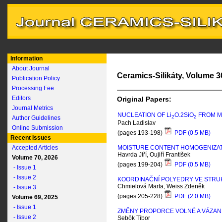
Information
About Journal
Ceramics-Silikáty, Volume 30
Publication Policy
Processing Fee
Editors
Original Papers:
Journal Metrics
NUCLEATION OF L
i
O.2S
i
O
FROM M
2
2
Author Guidelines
Pach Ladislav
Online Submission
(pages 193-198)
PDF (0.5 MB)
Recent Issues
Accepted Articles
MOISTURE CONTENT HOMOGENIZATI
Havrda Jiří, Oujiří František
Volume 70, 2026
(pages 199-204)
PDF (0.5 MB)
- Issue 1
- Issue 2
KOORDINAČNÍ POLYEDRY VE STRU
Chmielová Marta, Weiss Zdeněk
- Issue 3
(pages 205-228)
PDF (2.0 MB)
Volume 69, 2025
- Issue 1
ZMĚNY PROPORCE VOLNÉ A VÁZAN
- Issue 2
Sebök Tibor