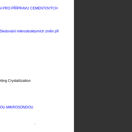
N PRO PŘÍPRAVU CEMENTOVÝCH
S
ledování mikrostrukturních změn při
rting
C
rystallization
OVOU MIKROSONDOU
OXIDOORTOFOSFOREČNANU