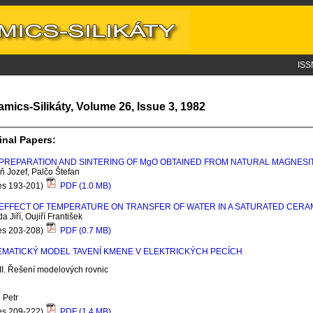
ISS
amics-Silikáty, Volume 26, Issue 3, 1982
inal Papers:
PREPARATION AND SINTERING OF M
g
O OBTAINED FROM NATURAL MAGNESI
ň Jozef, Palčo Štefan
es 193-201)
PDF (1.0 MB)
EFFECT OF TEMPERATURE ON TRANSFER OF WATER IN A SATURATED CERA
a Jiří, Oujiří František
es 203-208)
PDF (0.7 MB)
MATICKÝ MODEL TAVENÍ KMENE V ELEKTRICKÝCH PECÍCH
II. Ř
ešení modelových rovnic
l Petr
es 209-222)
PDF (1.4 MB)