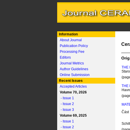
Information
About Journal
Cer
Publication Policy
Processing Fee
Editors
Orig
Journal Metrics
THE 
Author Guidelines
Staro
Online Submission
(pag
Recent Issues
THE 
Accepted Articles
Havrd
Volume 70, 2026
(pag
- Issue 1
- Issue 2
MATE
- Issue 3
Č
ást
Volume 69, 2025
- Issue 1
Schil
- Issue 2
(pag