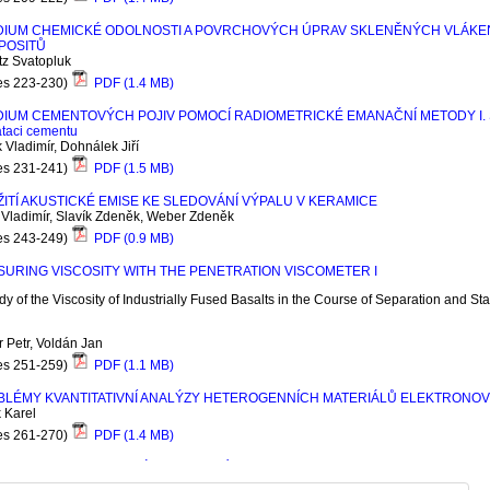
DIUM CHEMICKÉ ODOLNOSTI A POVRCHOVÝCH ÚPRAV SKLENĚNÝCH VLÁKE
POSITŮ
tz Svatopluk
es 223-230)
PDF (1.4 MB)
IUM CEMENTOVÝCH POJIV POMOCÍ RADIOMETRICKÉ EMANAČNÍ METODY I. 
ataci cementu
 Vladimír, Dohnálek Jiří
es 231-241)
PDF (1.5 MB)
ITÍ AKUSTICKÉ EMISE KE SLEDOVÁNÍ VÝPALU V KERAMICE
Vladimír, Slavík Zdeněk, Weber Zdeněk
es 243-249)
PDF (0.9 MB)
URING VISCOSITY WITH THE PENETRATION VISCOMETER I
dy of the
V
iscosity of
I
ndustrially
F
used
B
asalts in the
C
ourse of
S
eparation and
S
ta
 Petr, Voldán Jan
es 251-259)
PDF (1.1 MB)
BLÉMY KVANTITATIVNÍ ANALÝZY HETEROGENNÍCH MATERIÁLŮ ELEKTRON
 Karel
es 261-270)
PDF (1.4 MB)
OVENIE TEPLOTNEJ ZÁVISLOSTI MÓLOVEJ TEPELNEJ KAPACITY C(T,
p
) 
atm
LINITÉHO (G
d
O)₃PO₄