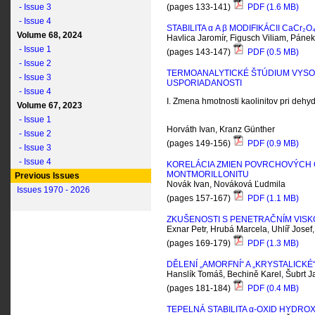
- Issue 3
(pages 133-141)
PDF (1.6 MB)
- Issue 4
STABILITA
α
A
β
MODIFIKÁCII C
a
C
r
₂O
Volume 68, 2024
Havlica Jaromír, Figusch Viliam, Páne
- Issue 1
(pages 143-147)
PDF (0.5 MB)
- Issue 2
TERMOANALYTICKÉ ŠTÚDIUM VYSO
- Issue 3
USPORIADANOSTI
- Issue 4
I. Z
mena hmotnosti kaolinitov pri dehyd
Volume 67, 2023
- Issue 1
Horváth Ivan, Kranz Günther
- Issue 2
(pages 149-156)
PDF (0.9 MB)
- Issue 3
- Issue 4
KORELÁCIA ZMIEN POVRCHOVÝCH 
MONTMORILLONITU
Previous Issues
Novák Ivan, Nováková Ľudmila
Issues 1970 - 2026
(pages 157-167)
PDF (1.1 MB)
ZKUŠENOSTI S PENETRAČNÍM VIS
Exnar Petr, Hrubá Marcela, Uhlíř Josef
(pages 169-179)
PDF (1.3 MB)
DĚLENÍ „AMORFNÍ“ A „KRYSTALICK
Hanslík Tomáš, Bechině Karel, Šubrt Ja
(pages 181-184)
PDF (0.4 MB)
TEPELNÁ STABILITA
α
-OXID HYDROX