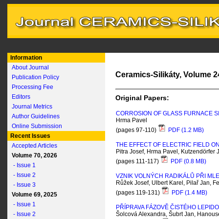
Information
About Journal
Ceramics-Silikáty, Volume 24
Publication Policy
Processing Fee
Editors
Original Papers:
Journal Metrics
CORROSION OF GLASS FURNACE S
Author Guidelines
Hrma Pavel
Online Submission
(pages 97-110)
PDF (1.2 MB)
Recent Issues
THE EFFECT OF ELECTRIC FIELD O
Accepted Articles
Pitra Josef, Hrma Pavel, Kutzendörfer 
Volume 70, 2026
(pages 111-117)
PDF (0.8 MB)
- Issue 1
- Issue 2
VZNIK VOLNÝCH RADIKÁLŮ PŘI ML
Růžek Josef, Ulbert Karel, Pilař Jan, Fe
- Issue 3
(pages 119-131)
PDF (1.4 MB)
Volume 69, 2025
- Issue 1
PŘÍPRAVA FÁZOVĚ ČISTÉHO LEPID
- Issue 2
Šolcová Alexandra, Šubrt Jan, Hanousek