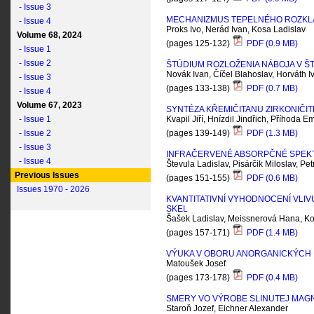
- Issue 3
MECHANIZMUS TEPELNÉHO ROZKL
- Issue 4
Proks Ivo, Nerád Ivan, Kosa Ladislav
Volume 68, 2024
(pages 125-132)
PDF (0.9 MB)
- Issue 1
- Issue 2
ŠTÚDIUM ROZLOŽENIA NÁBOJA V 
Novák Ivan, Číčel Blahoslav, Horváth 
- Issue 3
(pages 133-138)
PDF (0.7 MB)
- Issue 4
Volume 67, 2023
SYNTÉZA KŘEMIČITANU ZIRKONIČ
- Issue 1
Kvapil Jiří, Hnízdil Jindřich, Příhoda 
- Issue 2
(pages 139-149)
PDF (1.3 MB)
- Issue 3
INFRAČERVENÉ ABSORPČNÉ SPEK
- Issue 4
Števula Ladislav, Pisárčik Miloslav, Pet
Previous Issues
(pages 151-155)
PDF (0.6 MB)
Issues 1970 - 2026
KVANTITATIVNÍ VYHODNOCENÍ VLI
SKEL
Šašek Ladislav, Meissnerová Hana, K
(pages 157-171)
PDF (1.4 MB)
VÝUKA V OBORU ANORGANICKÝCH M
Matoušek Josef
(pages 173-178)
PDF (0.4 MB)
SMERY VO VÝROBE SLINUTEJ MAG
Staroň Jozef, Eichner Alexander