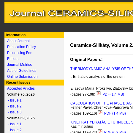
Information
About Journal
Ceramics-Silikáty, Volume 22
Publication Policy
Processing Fee
Editors
Original Papers:
Journal Metrics
THERMODYNAMIC ANALYSIS OF TH
Author Guidelines
Online Submission
I. E
nthalpic analysis of the system
Recent Issues
Accepted Articles
Eliášová Mária, Proks Ivo, Zlatovský Ig
Volume 70, 2026
(pages 97-108)
PDF (1.4 MB)
- Issue 1
CALCULATION OF THE PHASE DIAG
- Issue 2
Fellner Pavel, Chrenková-Paučírová M
- Issue 3
(pages 109-116)
PDF (1.4 MB)
Volume 69, 2025
KINETIKA HYDRATÁCIE TUHNÚCEJ 
- Issue 1
Kazimír Július
- Issue 2
(pages 117-124)
PDF (0.9 MB)