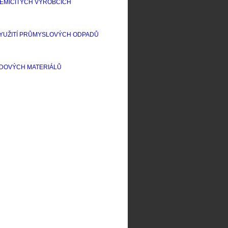
EMIČITÝCH VÝROBCÍCH
 VYUŽITÍ PRŮMYSLOVÝCH ODPADŮ
NDOVÝCH MATERIÁLŮ