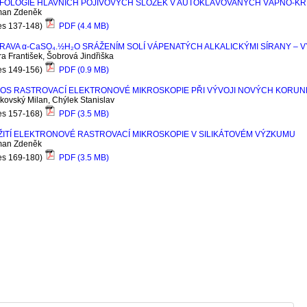
FOLOGIE HLAVNÍCH POJIVOVÝCH SLOŽEK V AUTOKLÁVOVANÝCH VÁPNO-KŘ
an Zdeněk
es 137-148)
PDF (4.4 MB)
PRAVA
α
-C
a
SO₄.½H₂O SRÁŽENÍM SOLÍ VÁPENATÝCH ALKALICKÝMI SÍRANY –
a František, Šobrová Jindřiška
es 149-156)
PDF (0.9 MB)
NOS RASTROVACÍ ELEKTRONOVÉ MIKROSKOPIE PŘI VÝVOJI NOVÝCH KORU
kovský Milan, Chýlek Stanislav
es 157-168)
PDF (3.5 MB)
ITÍ ELEKTRONOVÉ RASTROVACÍ MIKROSKOPIE V SILIKÁTOVÉM VÝZKUMU
an Zdeněk
es 169-180)
PDF (3.5 MB)