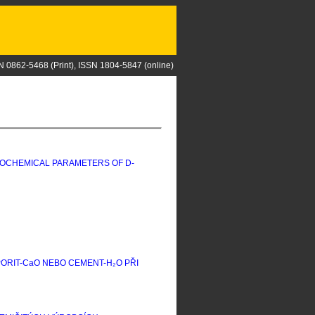
N 0862-5468 (Print), ISSN 1804-5847 (online)
LOCHEMICAL PARAMETERS OF D-
ORIT-C
a
O NEBO CEMENT-H₂O PŘI