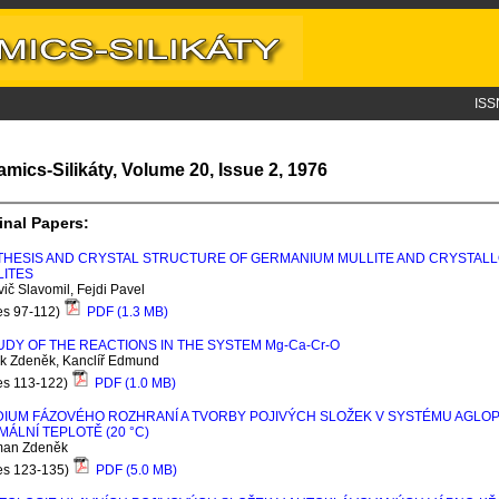
ISS
amics-Silikáty, Volume 20, Issue 2, 1976
inal Papers:
THESIS AND CRYSTAL STRUCTURE OF GERMANIUM MULLITE AND CRYSTAL
LITES
ič Slavomil, Fejdi Pavel
es 97-112)
PDF (1.3 MB)
UDY OF THE REACTIONS IN THE SYSTEM M
g
-C
a
-C
r
-O
k Zdeněk, Kanclíř Edmund
es 113-122)
PDF (1.0 MB)
IUM FÁZOVÉHO ROZHRANÍ A TVORBY POJIVÝCH SLOŽEK V SYSTÉMU AGLOP
ÁLNÍ TEPLOTĚ (20 °C)
an Zdeněk
es 123-135)
PDF (5.0 MB)