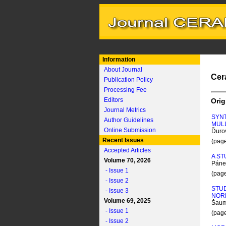
Information
About Journal
Cer
Publication Policy
Processing Fee
Editors
Orig
Journal Metrics
SYN
Author Guidelines
MUL
Online Submission
Ďurov
Recent Issues
(pag
Accepted Articles
A ST
Volume 70, 2026
Páne
- Issue 1
(pag
- Issue 2
STUD
- Issue 3
NORM
Volume 69, 2025
Šaum
- Issue 1
(pag
- Issue 2