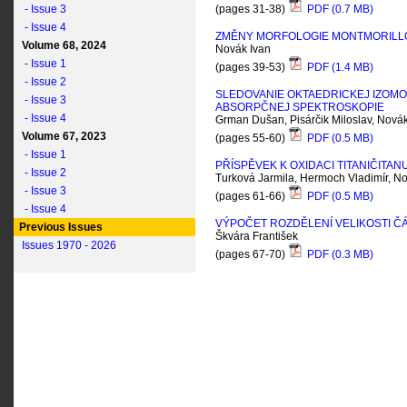
- Issue 3
(pages 31-38)
PDF (0.7 MB)
- Issue 4
ZMĚNY MORFOLOGIE MONTMORILL
Volume 68, 2024
Novák Ivan
- Issue 1
(pages 39-53)
PDF (1.4 MB)
- Issue 2
SLEDOVANIE OKTAEDRICKEJ IZOM
- Issue 3
ABSORPČNEJ SPEKTROSKOPIE
- Issue 4
Grman Dušan, Pisárčik Miloslav, Novák
Volume 67, 2023
(pages 55-60)
PDF (0.5 MB)
- Issue 1
PŘÍSPĚVEK K OXIDACI TITANIČITA
- Issue 2
Turková Jarmila, Hermoch Vladimír, N
- Issue 3
(pages 61-66)
PDF (0.5 MB)
- Issue 4
VÝPOČET ROZDĚLENÍ VELIKOSTI Č
Previous Issues
Škvára František
Issues 1970 - 2026
(pages 67-70)
PDF (0.3 MB)