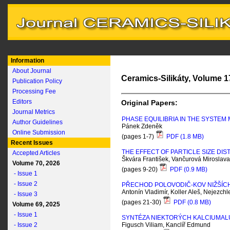
Information
About Journal
Ceramics-Silikáty, Volume 17
Publication Policy
Processing Fee
Editors
Original Papers:
Journal Metrics
PHASE EQUILIBRIA IN THE SYSTEM 
Author Guidelines
Pánek Zdeněk
Online Submission
(pages 1-7)
PDF (1.8 MB)
Recent Issues
THE EFFECT OF PARTICLE SIZE DI
Accepted Articles
Škvára František, Vančurová Miroslava
Volume 70, 2026
(pages 9-20)
PDF (0.9 MB)
- Issue 1
- Issue 2
PŘECHOD POLOVODIČ-KOV NIŽŠÍC
Antonín Vladimír, Koller Aleš, Nejezchl
- Issue 3
(pages 21-30)
PDF (0.8 MB)
Volume 69, 2025
- Issue 1
SYNTÉZA NIEKTORÝCH KALCIUMAL
- Issue 2
Figusch Viliam, Kanclíř Edmund