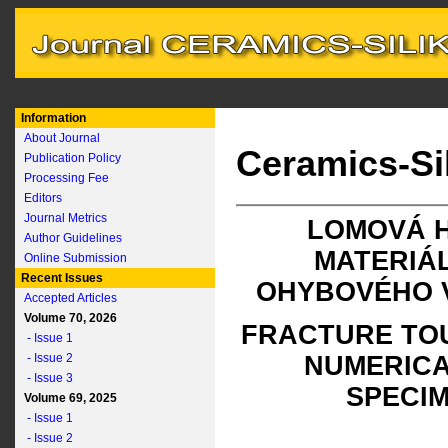
Information
About Journal
Ceramics-Si
Publication Policy
Processing Fee
Editors
Journal Metrics
LOMOVÁ 
Author Guidelines
MATERIÁL
Online Submission
Recent Issues
OHYBOVÉHO 
Accepted Articles
Volume 70, 2026
FRACTURE TOU
- Issue 1
- Issue 2
NUMERICA
- Issue 3
SPECI
Volume 69, 2025
- Issue 1
- Issue 2