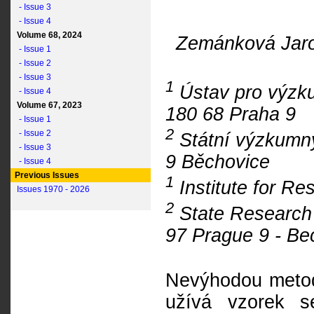
- Issue 3
- Issue 4
Volume 68, 2024
Zemánková Jar
- Issue 1
- Issue 2
- Issue 3
1
Ústav pro výzku
- Issue 4
Volume 67, 2023
180 68 Praha 9
- Issue 1
2
- Issue 2
Státní výzkumný
- Issue 3
9 Běchovice
- Issue 4
Previous Issues
1
Institute for Re
Issues 1970 - 2026
2
State Research I
97 Prague 9 - Be
Nevýhodou metod
užívá vzorek s