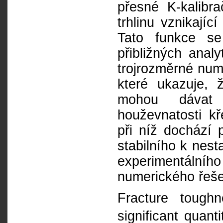
přesné K-kalibra
trhlinu vznikají
Tato funkce se
přibližných anal
trojrozměrné num
které ukazuje, 
mohou dávat 
houževnatosti kř
při níž dochází 
stabilního k nest
experimentáln
numerického řeše
Fracture tough
significant quanti