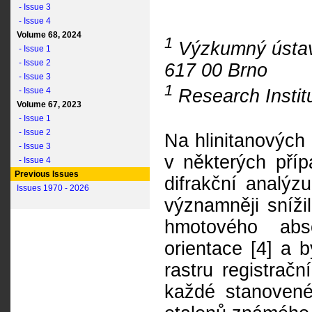
- Issue 3
- Issue 4
Volume 68, 2024
1
Výzkumný ústav
- Issue 1
- Issue 2
617 00 Brno
- Issue 3
1
Research Institu
- Issue 4
Volume 67, 2023
- Issue 1
- Issue 2
Na hlinitanových
- Issue 3
v některých příp
- Issue 4
Previous Issues
difrakční analý
Issues 1970 - 2026
významněji snížil
hmotového abso
orientace [4] a b
rastru registračn
každé stanovené