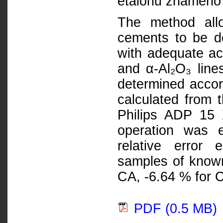
etalonů známého 
The method all
cements to be de
with adequate ac
and α-Al₂O₃ line
determined accord
calculated from 
Philips ADP 15 
operation was 
relative error
samples of know
CA, -6.64 % for C
PDF (0.5 MB)