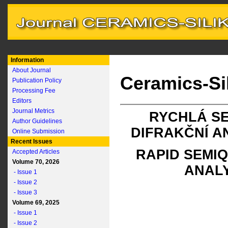
Information
About Journal
Ceramics-Si
Publication Policy
Processing Fee
Editors
Journal Metrics
RYCHLÁ SE
Author Guidelines
DIFRAKČNÍ A
Online Submission
Recent Issues
RAPID SEMIQ
Accepted Articles
Volume 70, 2026
ANALY
- Issue 1
- Issue 2
- Issue 3
Volume 69, 2025
- Issue 1
- Issue 2