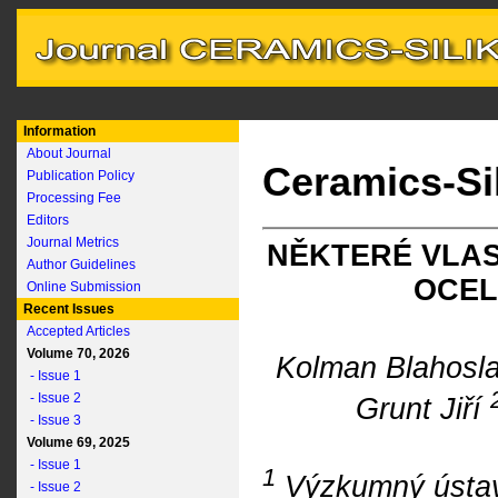
Information
About Journal
Ceramics-Si
Publication Policy
Processing Fee
Editors
Journal Metrics
NĚKTERÉ VLAS
Author Guidelines
OCEL
Online Submission
Recent Issues
Accepted Articles
Volume 70, 2026
Kolman Blahosl
- Issue 1
- Issue 2
Grunt Jiří
- Issue 3
Volume 69, 2025
- Issue 1
1
Výzkumný ústav 
- Issue 2