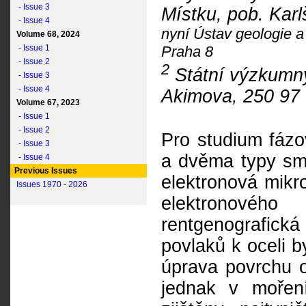
- Issue 3
Místku, pob. Karl
- Issue 4
nyní Ústav geologie 
Volume 68, 2024
Praha 8
- Issue 1
- Issue 2
2
Státní výzkumný
- Issue 3
- Issue 4
Akimova, 250 97
Volume 67, 2023
- Issue 1
- Issue 2
Pro studium fázo
- Issue 3
a dvěma typy sma
- Issue 4
Previous Issues
elektronová mikr
Issues 1970 - 2026
elektronového
rentgenografická
povlaků k oceli 
úprava povrchu 
jednak v mořen