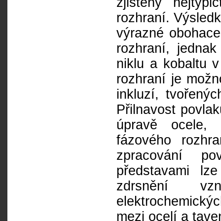
zjištěny nejtypi
rozhraní. Výsledk
výrazné obohacen
rozhraní, jednak
niklu a kobaltu v
rozhraní je mož
inkluzí, tvořený
Přilnavost povla
úpravě ocele, 
fázového rozhr
zpracování p
představami lze
zdrsnění vz
elektrochemický
mezi ocelí a tave