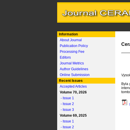
Information
About Journal
Cer
Publication Policy
Processing Fee
Editors
Journal Metrics
Author Guidelines
Online Submission
Vysok
Recent Issues
Byla 
Accepted Articles
inter
tomto
Volume 70, 2026
- Issue 1
- Issue 2
- Issue 3
Volume 69, 2025
- Issue 1
- Issue 2