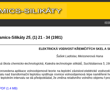
ISS
amics-Silikáty
25
, (1) 21 - 34 (1981)
ELEKTRICKÁ VODIVOST KŘEMIČITÝCH SKEL A S
Šašek Ladislav, Meissnerová Hana
á škola chemicko-technologická, Katedra technologie silikátů, Suchbátarova 5, 1
provedena aplikace volnoobjemové teorie na teplotní závislost elektrické vodivosti
valu nad transformační teplotou vystihuje rovnice volnoobjemová lépe naměřené ho
 teplotním intervalu se dá předpokládat, že změna relativního volného objemu f pro
PDF (1.4 MB)