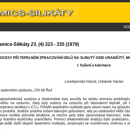
ISS
amics-Silikáty
23
, (4) 323 - 335 (1979)
OCESY PŘI TEPELNÉM ZPRACOVÁNÍ GELŮ NA SLINUTÝ OXID URANIČITÝ,
I. S
ušení a kalcinace
Landsperský Hanuš, Urbánek Václav
 jaderného výzkumu, 250 68 Řež
gravimetrická analýza a dilatometrie byly použity ke studiu procesu probíhající
ového na vzduchu. Gely byly sušeny na vzduchu při laboratorní teplotě, při
ropickou destilací s CCl₄. Průběh tepelného rozkladu gelu závisí nejen na způsobu 
s probíhá. Jestliže probíhá sušení takovým způsobem, aby po odstranění větší část
inace vznikla pórovitá struktura, je možno gely dále zpracovávat kalcinací, re
ky hutného kysličníku uraničitého. Pomocí dilatometrické analýzy bylo prokázán
uje ještě další stupeň tepelného rozkladu, projevující se rozměrovou změnou v 
.