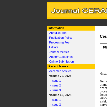
Information
About Journal
Cer
Publication Policy
Processing Fee
Editors
PR
Journal Metrics
Author Guidelines
Online Submission
Recent Issues
Accepted Articles
Ústav
Volume 70, 2026
- Issue 1
Termo
uran
- Issue 2
azeot
- Issue 3
proce
želat
Volume 69, 2025
kulič
- Issue 1
exist
- Issue 2
barvy