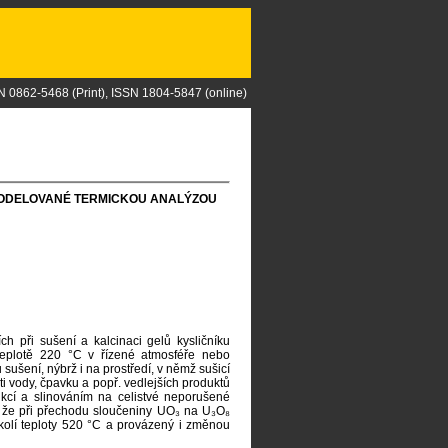
N 0862-5468 (Print), ISSN 1804-5847 (online)
 MODELOVANÉ TERMICKOU ANALÝZOU
ch při sušení a kalcinaci gelů kysličníku
 teplotě 220 °C v řízené atmosféře nebo
sušení, nýbrž i na prostředí, v němž sušicí
i vody, čpavku a popř. vedlejších produktů
dukcí a slinováním na celistvé neporušené
o, že při přechodu sloučeniny UO₃ na U₃O₈
okolí teploty 520 °C a provázený i změnou