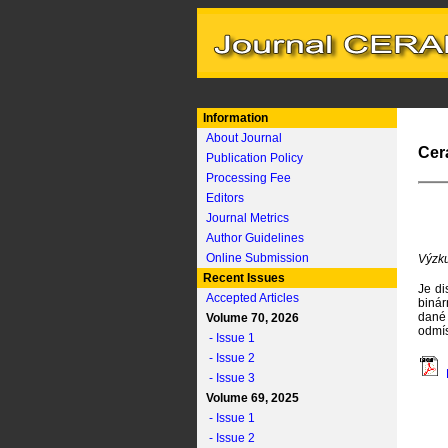
Information
About Journal
Cer
Publication Policy
Processing Fee
Editors
Journal Metrics
Author Guidelines
Online Submission
Výzku
Recent Issues
Je di
Accepted Articles
binár
dané 
Volume 70, 2026
odmís
- Issue 1
- Issue 2
- Issue 3
Volume 69, 2025
- Issue 1
- Issue 2