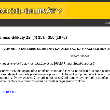
ISS
amics-Silikáty
19
, (4) 351 - 356 (1975)
VLIV METASTABILNÍHO ODMÍSENÍ V KAPALNÉ FÁZI NA HNACÍ SÍLU NU
Strnad Zdeněk
mný a vývojový ústav technického skla, 166 28 Praha, Suchbátarova 5
skutován vliv metastabilního odmísení v kapalné fázi na hnací sílu nukleace a krys
ní soustavě. Hnací síla je definována jako rozdíl chemických potenciálů krystalizující
teplotě. Z úvahy vyplývá, že v určité oblasti složení bude v tavenině před odmíse
ené. Tento vliv je demonstrován na modelu regulárního roztoku.
PDF (0.6 MB)