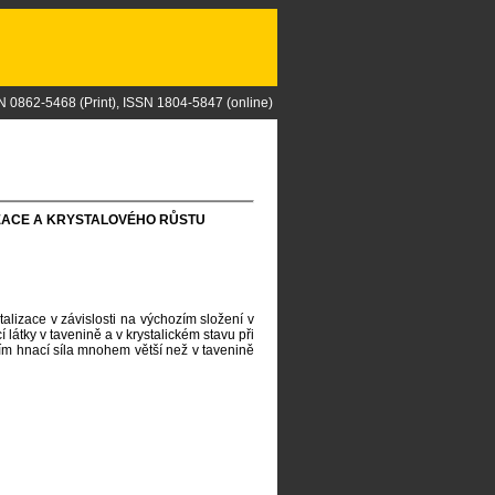
N 0862-5468 (Print), ISSN 1804-5847 (online)
KLEACE A KRYSTALOVÉHO RŮSTU
talizace v závislosti na výchozím složení v
 látky v tavenině a v krystalickém stavu při
ním hnací síla mnohem větší než v tavenině