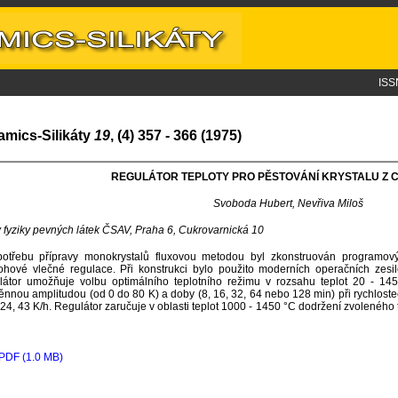
ISS
amics-Silikáty
19
, (4) 357 - 366 (1975)
REGULÁTOR TEPLOTY PRO PĚSTOVÁNÍ KRYSTALU Z CI
Svoboda Hubert, Nevřiva Miloš
 fyziky pevných látek ČSAV, Praha 6, Cukrovarnická 10
potřebu přípravy monokrystalů fluxovou metodou byl zkonstruován programový
lohové vlečné regulace. Při konstrukci bylo použito moderních operačních zesil
átor umožňuje volbu optimálního teplotního režimu v rozsahu teplot 20 - 1450 
nnou amplitudou (od 0 do 80 K) a doby (8, 16, 32, 64 nebo 128 min) při rychlostech 
 24, 43 K/h. Regulátor zaručuje v oblasti teplot 1000 - 1450 °C dodržení zvoleného
PDF (1.0 MB)