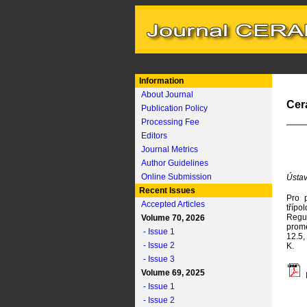
Information
About Journal
Cer
Publication Policy
Processing Fee
Editors
Journal Metrics
Author Guidelines
Online Submission
Ústav
Recent Issues
Pro 
Accepted Articles
třípo
Regul
Volume 70, 2026
promě
- Issue 1
12.5,
- Issue 2
K.
- Issue 3
Volume 69, 2025
- Issue 1
- Issue 2