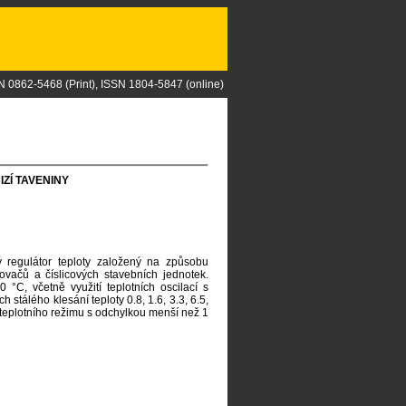
N 0862-5468 (Print), ISSN 1804-5847 (online)
ZÍ TAVENINY
 regulátor teploty založený na způsobu
ovačů a číslicových stavebních jednotek.
°C, včetně využití teplotních oscilací s
stálého klesání teploty 0.8, 1.6, 3.3, 6.5,
 teplotního režimu s odchylkou menší než 1