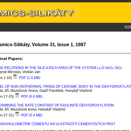
ISS
amics-Silikáty, Volume 31, Issue 1, 1987
inal Papers:
E RELATIONS IN THE SILICA RICH AREA OF THE SYSTEM L
i
₂O-S
n
O₂-S
i
O₂
rok Miroslav, Voldán Jan
es 1-16)
PDF (1.0 MB)
L OF NON-ISOTHERMAL FIRING OF CERAMIC BODY IN THE DEHYDROXYLAT
a Jiří, Mazačová Yvona, Oujiří František, Hanykýř Vladimír
es 17-25)
PDF (0.6 MB)
RMINING THE RATE CONSTANT OF KAOLINITE DEHYDROXYLATION
a Jiří, Mazačová Ivona, Hanykýř Vladimír
es 27-31)
PDF (0.4 MB)
V GRANULOMETRIE CEMENTU NA VLASTNOSTI CEMENTOVÝCH PAST