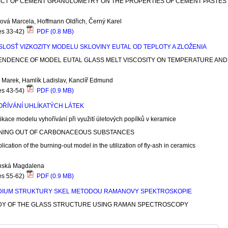
ECT OF CEMENT GRANULOMETRY ON THE PROPERTIES OF CEMENT PASTES
ová Marcela, Hoffmann Oldřich, Černý Karel
es 33-42)
PDF (0.8 MB)
SLOSŤ VIZKOZITY MODELU SKLOVINY EUTAL OD TEPLOTY A ZLOŽENIA
ENDENCE OF MODEL EUTAL GLASS MELT VISCOSITY ON TEMPERATURE AND
 Marek, Hamlík Ladislav, Kanclíř Edmund
es 43-54)
PDF (0.9 MB)
ŘÍVÁNÍ UHLÍKATÝCH LÁTEK
likace modelu vyhořívání při využití úletových popílků v keramice
NING OUT OF CARBONACEOUS SUBSTANCES
plication of the burning-out model in the utilization of fly-ash in ceramics
nská Magdalena
es 55-62)
PDF (0.9 MB)
DIUM STRUKTURY SKEL METODOU RAMANOVY SPEKTROSKOPIE
DY OF THE GLASS STRUCTURE USING RAMAN SPECTROSCOPY
lka Ladislav, Pisárčik Miloslav