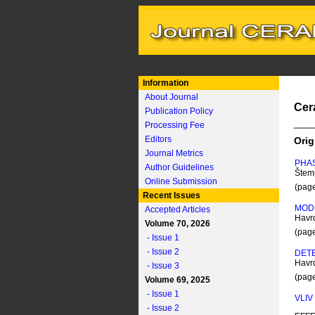
Information
About Journal
Cer
Publication Policy
Processing Fee
Editors
Orig
Journal Metrics
PHAS
Author Guidelines
Štemp
Online Submission
(pag
Recent Issues
MODE
Accepted Articles
Havrd
Volume 70, 2026
(pag
- Issue 1
- Issue 2
DETE
Havrd
- Issue 3
(pag
Volume 69, 2025
- Issue 1
VLI
- Issue 2