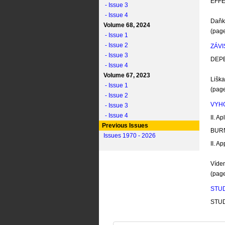
EFF
- Issue 3
- Issue 4
Daňk
Volume 68, 2024
(pag
- Issue 1
- Issue 2
ZÁVI
- Issue 3
DEP
- Issue 4
Volume 67, 2023
Liška
- Issue 1
(pag
- Issue 2
VYHO
- Issue 3
- Issue 4
II. A
p
Previous Issues
BUR
Issues 1970 - 2026
II. A
p
Víde
(pag
STU
STU
Koude