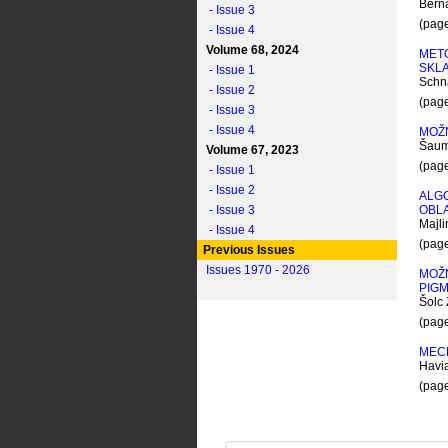
Berna
- Issue 3
(pag
- Issue 4
Volume 68, 2024
METO
SKL
- Issue 1
Schna
- Issue 2
(pag
- Issue 3
- Issue 4
MOŽ
Šaum
Volume 67, 2023
(pag
- Issue 1
- Issue 2
ALG
- Issue 3
OBLA
Majli
- Issue 4
(pag
Previous Issues
Issues 1970 - 2026
MOŽ
PIG
Šolc 
(pag
MECH
Havia
(pag