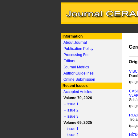
Information
About Journal
Cer
Publication Policy
Processing Fee
Editors
Orig
Journal Metrics
VISC
Author Guidelines
Daněk
Online Submission
(pag
Recent Issues
ČAS
Accepted Articles
VLÁK
Volume 70, 2026
Schä
- Issue 1
(pag
- Issue 2
ROZ
- Issue 3
Troja
Volume 69, 2025
(pag
- Issue 1
- Issue 2
NÍZK