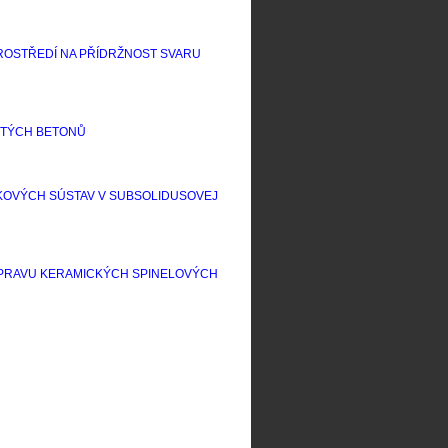
PROSTŘEDÍ NA PŘÍDRŽNOST SVARU
ITÝCH BETONŮ
KOVÝCH SÚSTAV V SUBSOLIDUSOVEJ
ÍPRAVU KERAMICKÝCH SPINELOVÝCH