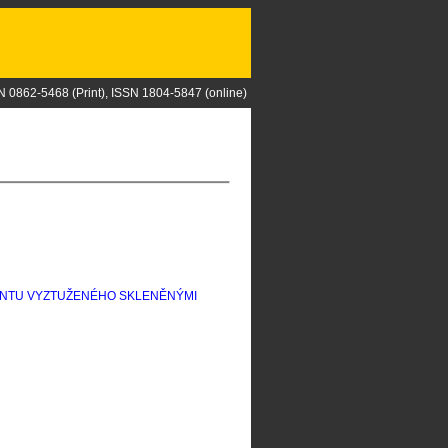
N 0862-5468 (Print), ISSN 1804-5847 (online)
ENTU VYZTUŽENÉHO SKLENĚNÝMI