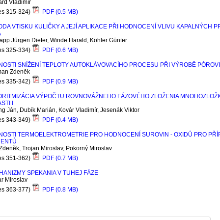
rd Vladimír
es 315-324)
PDF (0.5 MB)
DA VTISKU KULIČKY A JEJÍ APLIKACE PŘI HODNOCENÍ VLIVU KAPALNÝCH 
A
pp Jürgen Dieter, Winde Harald, Köhler Günter
es 325-334)
PDF (0.6 MB)
NOSTI SNÍŽENÍ TEPLOTY AUTOKLÁVOVACÍHO PROCESU PŘI VÝROBĚ PÓROV
an Zdeněk
es 335-342)
PDF (0.9 MB)
ORITMIZÁCIA VÝPOČTU ROVNOVÁŽNEHO FÁZOVÉHO ZLOŽENIA MNOHOZLOŽ
STI I
ng Ján, Dubík Marián, Kovár Vladimír, Jesenák Viktor
es 343-349)
PDF (0.4 MB)
NOSTI TERMOELEKTROMETRIE PRO HODNOCENÍ SUROVIN - OXIDŮ PRO PŘ
MENTŮ
Zdeněk, Trojan Miroslav, Pokorný Miroslav
es 351-362)
PDF (0.7 MB)
ANIZMY SPEKANIA V TUHEJ FÁZE
r Miroslav
es 363-377)
PDF (0.8 MB)