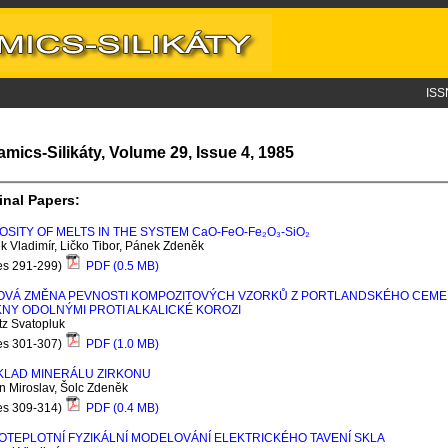
ISS
amics-Silikáty, Volume 29, Issue 4, 1985
inal Papers:
OSITY OF MELTS IN THE SYSTEM C
a
O-F
e
O-F
e
₂O₃-S
i
O₂
 Vladimír, Ličko Tibor, Pánek Zdeněk
es 291-299)
PDF (0.5 MB)
OVÁ ZMĚNA PEVNOSTI KOMPOZITOVÝCH VZORKŮ Z PORTLANDSKÉHO CEM
NY ODOLNÝMI PROTI ALKALICKÉ KOROZI
tz Svatopluk
es 301-307)
PDF (1.0 MB)
KLAD MINERÁLU ZIRKONU
n Miroslav, Šolc Zdeněk
es 309-314)
PDF (0.4 MB)
OTEPLOTNÍ FYZIKÁLNÍ MODELOVÁNÍ ELEKTRICKÉHO TAVENÍ SKLA