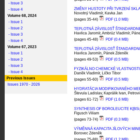
- Issue 3
ZMĚNY HUSTOTY PŘI TVRZENÍ SKLA
- Issue 4
Novotný Vladimír, Kavka Jan
Volume 68, 2024
(pages 35-44)
PDF (1.0 MB)
- Issue 1
- Issue 2
TEPLOTNÁ ZÁVISL0SŤ ŠTANDARDNEJ
Havlica Jaromír, Ambrúz Vladimír, Pá
- Issue 3
(pages 45-48)
PDF (0.4 MB)
- Issue 4
Volume 67, 2023
TEPLOTNÁ ZÁVISLOSŤ ŠTANDARDNE
- Issue 1
Havlica Jaromín, Pánek Zdeněk
- Issue 2
(pages 49-53)
PDF (0.5 MB)
- Issue 3
FYZIKÁLNO CHEMICKÉ VLASTNOSTI
- Issue 4
Daněk Vladimír, Ličko Tibor
Previous Issues
(pages 55-60)
PDF (0.5 MB)
Issues 1970 - 2026
HYDRATÁCIA MODIFIKOVANÉHO M
Števula Ladislav, Kaprálik Ivan, Petrovi
(pages 61-72)
PDF (1.6 MB)
SYNTHESIS OF BOROLEUCITE K[BS
i
Figusch Viliam
(pages 73-74)
PDF (0.3 MB)
VÝMĚNNÁ KAPACITA JÍLOVÝCH MIN
Borovec Zdeněk
(pages 75-88)
PDF (1.2 MB)