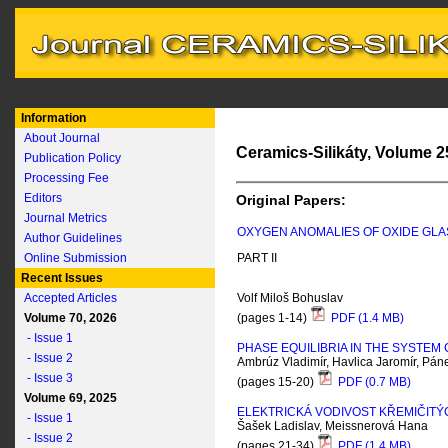
Information
About Journal
Ceramics-Silikáty, Volume 25
Publication Policy
Processing Fee
Editors
Original Papers:
Journal Metrics
OXYGEN ANOMALIES OF OXIDE GL
Author Guidelines
Online Submission
PART II
Recent Issues
Accepted Articles
Volf Miloš Bohuslav
Volume 70, 2026
(pages 1-14)
PDF (1.4 MB)
- Issue 1
PHASE EQUILIBRIA IN THE SYSTEM 
- Issue 2
Ambrúz Vladimír, Havlica Jaromír, Pá
- Issue 3
(pages 15-20)
PDF (0.7 MB)
Volume 69, 2025
ELEKTRICKÁ VODIVOST KŘEMIČITÝC
- Issue 1
Šašek Ladislav, Meissnerová Hana
- Issue 2
(pages 21-34)
PDF (1.4 MB)